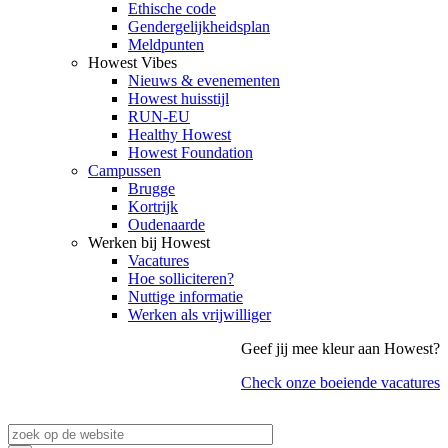
Ethische code
Gendergelijkheidsplan
Meldpunten
Howest Vibes
Nieuws & evenementen
Howest huisstijl
RUN-EU
Healthy Howest
Howest Foundation
Campussen
Brugge
Kortrijk
Oudenaarde
Werken bij Howest
Vacatures
Hoe solliciteren?
Nuttige informatie
Werken als vrijwilliger
Geef jij mee kleur aan Howest?
Check onze boeiende vacatures