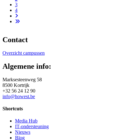
3
4
Volgende
pagina
Laatste
pagina
Contact
Overzicht campussen
Algemene info:
Marksesteenweg 58
8500 Kortrijk
+32 56 24 12 90
info@howest.be
Shortcuts
Media Hub
IT-ondersteuning
Nieuws
Blog