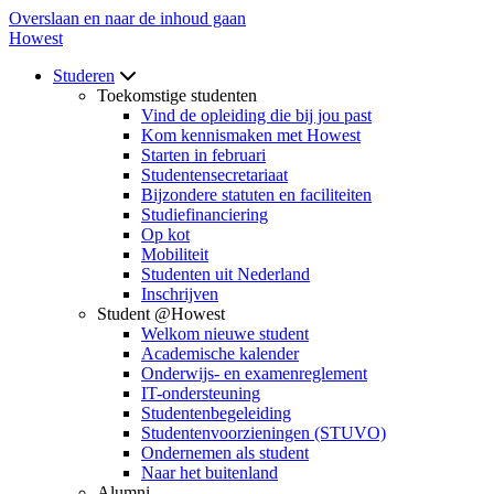
Overslaan en naar de inhoud gaan
Howest
Studeren
Toekomstige studenten
Vind de opleiding die bij jou past
Kom kennismaken met Howest
Starten in februari
Studentensecretariaat
Bijzondere statuten en faciliteiten
Studiefinanciering
Op kot
Mobiliteit
Studenten uit Nederland
Inschrijven
Student @Howest
Welkom nieuwe student
Academische kalender
Onderwijs- en examenreglement
IT-ondersteuning
Studentenbegeleiding
Studentenvoorzieningen (STUVO)
Ondernemen als student
Naar het buitenland
Alumni