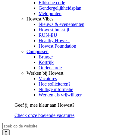
Ethische code
Gendergelijkheidsplan
Meldpunten
Howest Vibes
Nieuws & evenementen
Howest huisstijl
RUN-EU
Healthy Howest
Howest Foundation
Campussen
Brugge
Kortrijk
Oudenaarde
Werken bij Howest
Vacatures
Hoe solliciteren?
Nuttige informatie
Werken als vrijwilliger
Geef jij mee kleur aan Howest?
Check onze boeiende vacatures