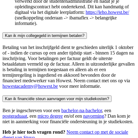
verwerkt door de studentenadministratie en nadat je je
opleidingscontract hebt ondertekend. Dit kan handmatig of
digitaal via het digitale leerplatform:
https://leho.howest.be/
(snelkoppeling onderaan -> ibamaflex -> belangrijke
informatie).
Kan ik mijn collegegeld in termijnen betalen?
Betaling van het inschrijfgeld dient te geschieden uiterlijk 1 oktober
of - indien de cursus op een ander tijdstip start - binnen 15 dagen na
inschrijving. Voor betalingen per factuur geldt de uiterste
betaaldatum vermeld op de factuur. Alleen in uitzonderlijke gevallen
is betaling in termijnen toegestaan en alleen als er een
termijnregeling is ingediend en akkoord bevonden door de
financieel medewerker van Howest. Neem contact met ons op via
howestacademy@howest.be
voor meer informatie.
Kan ik financiële steun aanvragen voor mijn studiekosten?
Ben je ingeschreven voor een
bachelor-na-bachelor
, een
postgraduaat
, een
micro degree
en/of een
navorming
? Dan kom je
niet in aanmerking voor financiële ondersteuning in je studiekosten.
Heb je hier toch vragen rond?
Neem contact op met de sociale
dienst van Stuvo