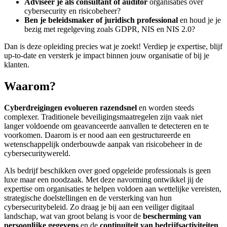
Adviseer je als consultant of auditor
organisaties over
cybersecurity en risicobeheer?
Ben je beleidsmaker of juridisch professional
en houd je je
bezig met regelgeving zoals GDPR, NIS en NIS 2.0?
Dan is deze opleiding precies wat je zoekt! Verdiep je expertise, blijf
up-to-date en versterk je impact binnen jouw organisatie of bij je
klanten.
Waarom?
Cyberdreigingen evolueren razendsnel
en worden steeds
complexer. Traditionele beveiligingsmaatregelen zijn vaak niet
langer voldoende om geavanceerde aanvallen te detecteren en te
voorkomen. Daarom is er nood aan een gestructureerde en
wetenschappelijk onderbouwde aanpak van risicobeheer in de
cybersecuritywereld.
Als bedrijf beschikken over goed opgeleide professionals is geen
luxe maar een noodzaak. Met deze navorming ontwikkel jij de
expertise om organisaties te helpen voldoen aan wettelijke vereisten,
strategische doelstellingen en de versterking van hun
cybersecuritybeleid. Zo draag je bij aan een veiliger digitaal
landschap, wat van groot belang is voor de
bescherming van
persoonlijke gegevens
en de
continuïteit van bedrijfsactiviteiten
.