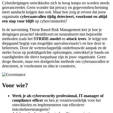
Cyberdreigingen ontwikkelen zich in hoog tempo en worden steeds
geavanceerder. Geen wonder dat privacy en gegevensbescherming
meer aandacht krijgen dan ooit. Maar hoe zorg je ervoor dat jouw
organisatie
cyberaanvallen tijdig detecteert, voorkomt en altijd
een stap voor blijft
op cybercriminelen?
In de navorming Threat Based Risk Management leer je hoe je
dreigingen proactief identificeert en neutraliseert met beproefde
methoden zoals het
STRIDE-model
en
attack trees
. Je krijgt een
diepgaand begrip van mogelijke aanvalsscenario’s en hoe deze te
beheersen. Door de wetenschappelijk onderbouwde aanpak en de
sterke focus op praktijkgerichte oplossingen, ontwikkel je hands-on
vaardigheden die direct toepasbaar zijn in jouw organisatie. Geen
droge theorie, maar een doelgerichte methode om cyberaanvallen te
detecteren, te voorkomen en slim te counteren.
Voor wie?
Werk je als cybersecurity professional, IT-manager of
compliance officer
en ben je verantwoordelijk voor het
ontwikkelen en implementeren van effectieve
risicobeheerstrategieën?