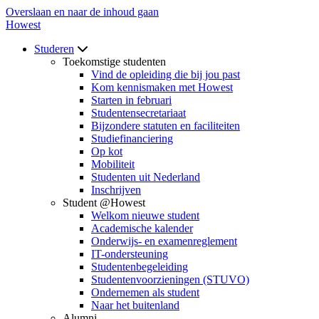
Overslaan en naar de inhoud gaan
Howest
Studeren
Toekomstige studenten
Vind de opleiding die bij jou past
Kom kennismaken met Howest
Starten in februari
Studentensecretariaat
Bijzondere statuten en faciliteiten
Studiefinanciering
Op kot
Mobiliteit
Studenten uit Nederland
Inschrijven
Student @Howest
Welkom nieuwe student
Academische kalender
Onderwijs- en examenreglement
IT-ondersteuning
Studentenbegeleiding
Studentenvoorzieningen (STUVO)
Ondernemen als student
Naar het buitenland
Alumni